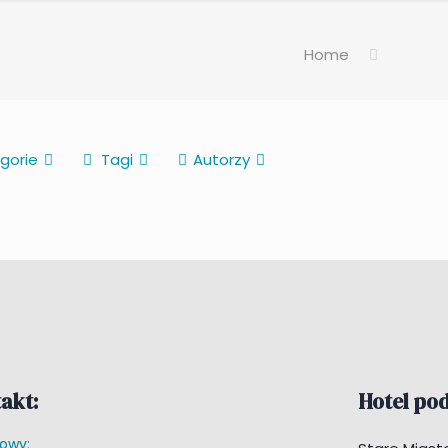
Home
gorie
Tagi
Autorzy
akt:
Hotel po
towy: