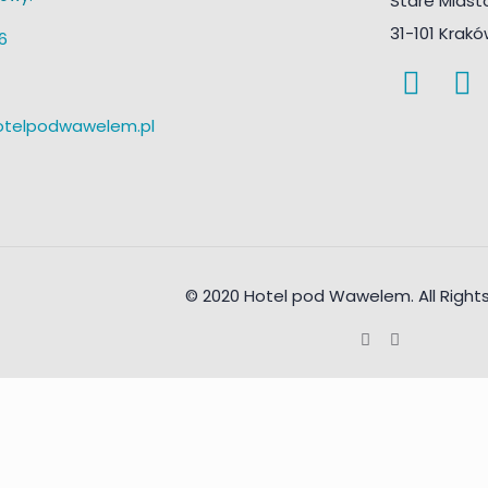
Stare Miast
31-101 Krak
6
otelpodwawelem.pl
© 2020 Hotel pod Wawelem. All Right